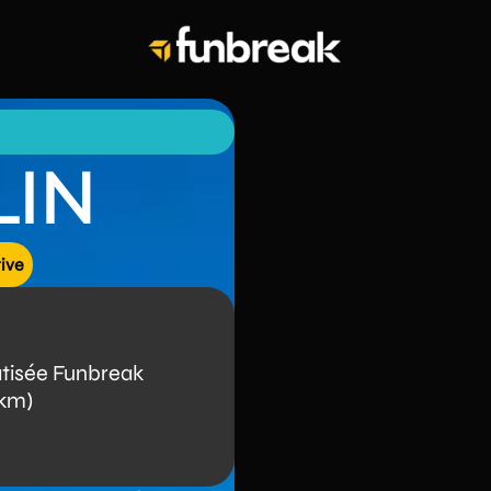
LIN
tive
atisée Funbreak
0km)